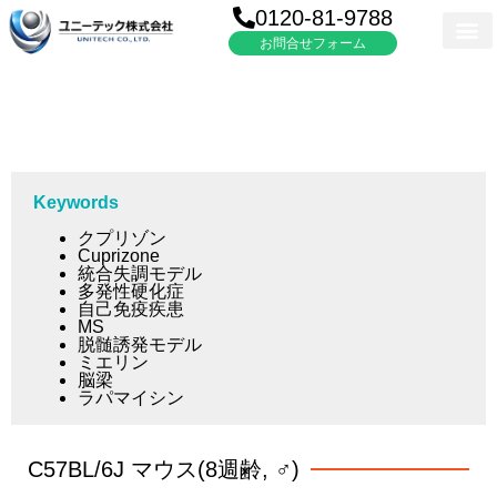
0120-81-9788
お問合せフォーム
Keywords
クプリゾン
Cuprizone
統合失調モデル
多発性硬化症
自己免疫疾患
MS
脱髄誘発モデル
ミエリン
脳梁
ラパマイシン
C57BL/6J マウス(8週齢, ♂)