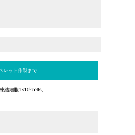
結ペレット作製まで
6
凍結細胞1×10
cells、