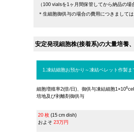
（100 vialsを1ヶ月間保管してから納品の
＊生細胞御供与の場合の費用につきましては
安定発現細胞株(接着系)の大量培養
1.凍結細胞お預かり～凍結ペレット作製ま
6
細胞増殖率2(倍/日)、御供与凍結細胞1×10
ce
培地及び剥離剤御供与
20 枚
(15 cm dish)
およそ
23万円