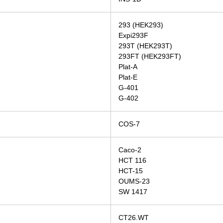
293 (HEK293)
Expi293F
293T (HEK293T)
293FT (HEK293FT)
Plat-A
Plat-E
G-401
G-402
COS-7
Caco-2
HCT 116
HCT-15
OUMS-23
SW 1417
ス
CT26.WT