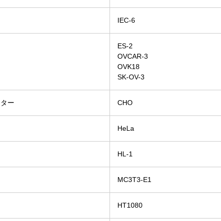
ト
IEC-6
ES-2
OVCAR-3
OVK18
SK-OV-3
スター
CHO
HeLa
ス
HL-1
ス
MC3T3-E1
HT1080