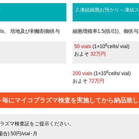
で
2.凍結細胞お預かり～凍結
ells、 培地及び剥離剤御供与
細胞増殖率1.5(倍/日)、御供与
6
50 vials
(1×10
cells/ vial)
およそ
32万円
6
200 vials
(1×10
cells/ vial)
およそ
72万円
ト毎にマイコプラズマ検査を実施してから納品致し
ラズマ検査証をご提示ください。
 50円/vial･月