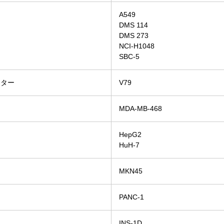
A549
DMS 114
DMS 273
NCI-H1048
SBC-5
スター
V79
MDA-MB-468
HepG2
HuH-7
MKN45
PANC-1
ト
INS-1D