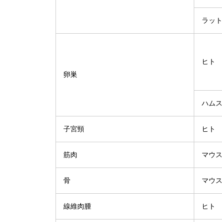
ラッ
ヒト
卵巣
ハム
子宮頸
ヒト
筋肉
マウ
骨
マウ
線維肉腫
ヒト