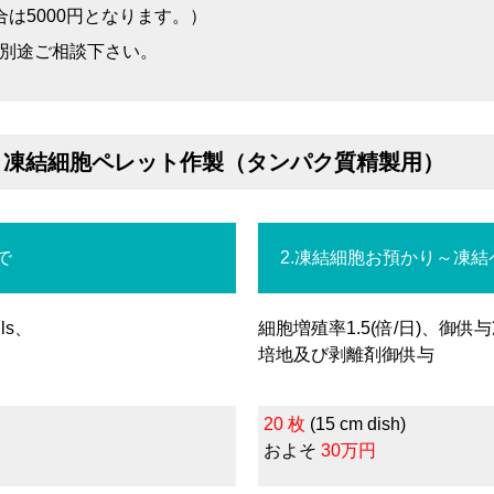
場合は5000円となります。）
別途ご相談下さい。
、凍結細胞ペレット作製（タンパク質精製用）
で
2.凍結細胞お預かり～凍
lls、
細胞増殖率1.5(倍/日)、御供与
培地及び剥離剤御供与
20 枚
(15 cm dish)
およそ
30万円