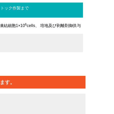
ストック作製まで
6
凍結細胞1×10
cells、 培地及び剥離剤御供与
ます。