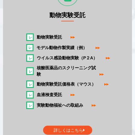
動物実験受託
動物実験受託
▸▸
モデル動物作製実績（例）
▸▸
ウイルス感染動物実験（P２A）
▸▸
核酸医薬品のスクリーニング試
験
▸▸
動物実験受託価格表（マウス）
▸▸
血液検査受託
▸▸
実験動物福祉への取組み
▸▸
詳しくはこちら