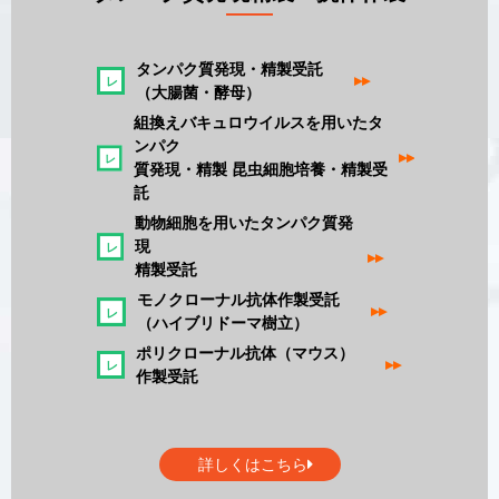
タンパク質発現・精製受託
▸▸
（大腸菌・酵母）
組換えバキュロウイルスを用いたタ
ンパク
▸▸
質発現・精製 昆虫細胞培養・精製受
託
動物細胞を用いたタンパク質発
現
▸▸
精製受託
モノクローナル抗体作製受託
▸▸
（ハイブリドーマ樹立）
ポリクローナル抗体（マウス）
▸▸
作製受託
詳しくはこちら