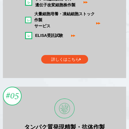
▸▸
遺伝子改変細胞株作製
大量細胞培養・凍結細胞ストック
作製
▸▸
サービス
ELISA受託試験
▸▸
詳しくはこちら
タンパク質発現精製・抗体作製