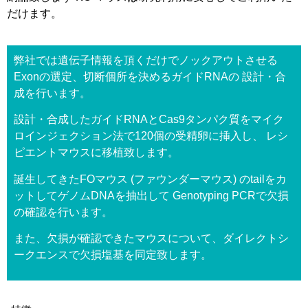
だけ
ます
。
弊社
で
は
遺伝子
情報
を
頂く
だけ
で
ノックアウト
さ
せる
Exon
の
選定
、
切断
個所
を
決める
ガイド
RNA
の
設計
・
合
成
を
行い
ます
。
設計
・
合成
し
た
ガイド
RNA
と
Cas9
タンパク質
を
マイク
ロ
インジェクション
法
で
120
個
の受精卵
に
挿入
し
、
レシ
ピ
エント
マウス
に
移植
致し
ます
。
誕生
し
て
きた
FO
マウス
(
ファウンダー
マウス
)
の
tail
を
カ
ット
し
て
ゲノムDNA
を
抽出
して
Genotyping
PCR
で
欠損
の
確認
を
行い
ます
。
また
、
欠損
が
確認
でき
た
マウス
について
、
ダイレクト
シ
ークエンス
で
欠損
塩基
を
同定
致し
ます
。