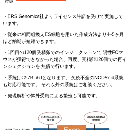
特徴
・
ERS
Genomics
社
より
ライセンス
許諾
を
受け
て
実施
し
て
い
ます
。
・
従来
の
相
同
組
換え
ES
細胞
を
用い
た
作成方法
より
4
~
5
ヶ月
ほど
納期
が
短縮
でき
ます
。
・
1
回
目
の
120
個
受精卵
で
の
インジェクション
で
陽性
FO
マ
ウス
が
獲得
でき
なかっ
た
場合
、
再度
、
受精卵
120
個
での
再
イ
ンジェクション
を
無償
で
行い
ます
。
・
系統
は
C57BL
/
6J
と
なり
ます
。
免疫
不全
の
NOD
/
scid
系統
も
対応
可能
です
。
それ
以外
の
系統
は
ご
相談
ください
。
・
発現
解析
や
体外
受精
による
繁殖
も
可能
です
。