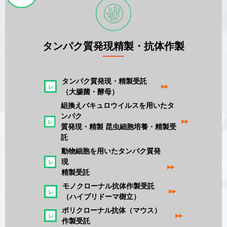
タンパク質発現精製・抗体作製
タンパク質発現・精製受託
▸▸
（大腸菌・酵母）
組換えバキュロウイルスを用いたタ
ンパク
▸▸
質発現・精製 昆虫細胞培養・精製受
託
動物細胞を用いたタンパク質発
現
▸▸
精製受託
モノクローナル抗体作製受託
▸▸
（ハイブリドーマ樹立）
ポリクローナル抗体（マウス）
▸▸
作製受託