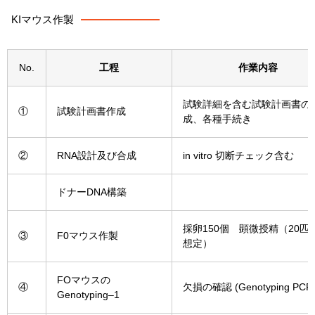
KIマウス作製
No.
工程
作業内容
試験
詳細
を
含む
試験
計画
書
の
①
試
験
計画
書
作成
成
、
各種
手続き
②
RNA
設計
及び
合成
in
vitro
切断
チェック含む
ドナーDNA構築
採卵150個 顕微授精（20匹
③
F0マウス作製
想定）
FO
マウス
の
④
欠損
の
確認
(
Genotyping
PCR
Genotyping
–
1