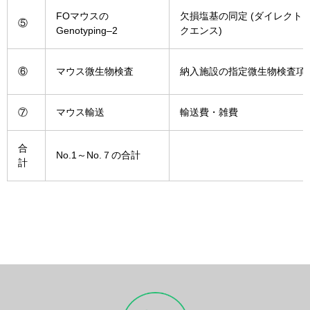
FO
マウス
の
欠損
塩基
の
同定
(
ダイレクト
⑤
Genotyping
–
2
クエンス
)
⑥
マウス
微生物
検査
納入
施設
の
指定
微生物
検査
項
⑦
マウス
輸送
輸送
費
・
雑費
合
No.1～No.７の合計
計