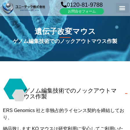
0120-81-9788
お問合せフォーム
遺伝子改変マウス
ゲノム編集技術でのノックアウトマウス作製
ゲノム編集技術でのノックアウトマ
ウス作製
ERS
Genomics
社
と
非
独占
的ライセンス
契約
を
締結
し
て
お
り
、
納品
致し
ます
KO
マウス
は
研究
利用
に
安心
し
て
ご
利用
いた