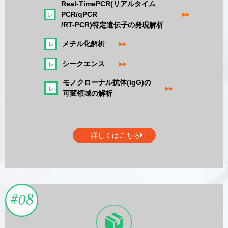
Real-TimePCR(リアルタイム
PCR/qPCR
▸▸
/RT-PCR)特定遺伝子の発現解析
メチル化解析
▸▸
シークエンス
▸▸
モノクローナル抗体(IgG)の
▸▸
可変領域の解析
詳しくはこちら