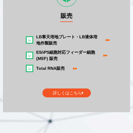
販売
LB寒天培地プレート・LB液体培
▸▸
地作製販売
ES/iPS細胞対応フィーダー細胞
▸▸
(MEF) 販売
Total RNA販売
▸▸
詳しくはこちら