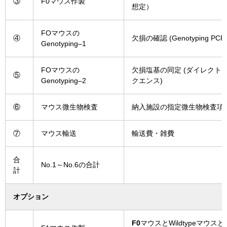
③
F0マウス作製
想定）
FO
マウス
の
④
欠損
の
確認
(
Genotyping
PCR
Genotyping
–
1
FO
マウス
の
欠損
塩基
の
同定
(
ダイレクト
⑤
Genotyping
–
2
クエンス
)
⑥
マウス
微生物
検査
納入
施設
の
指定
微生物
検査
項
⑦
マウス
輸送
輸送
費
・
雑費
合
No.1～No.6の合計
計
オプション
F0
マウス
と
Wildtype
マウス
と