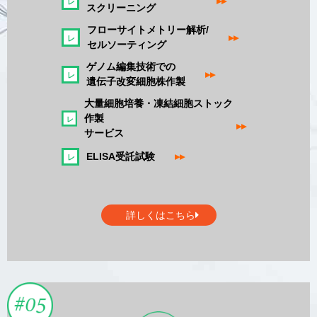
▸▸
スクリーニング
フローサイトメトリー解析/
▸▸
セルソーティング
ゲノム編集技術での
▸▸
遺伝子改変細胞株作製
大量細胞培養・凍結細胞ストック
作製
▸▸
サービス
ELISA受託試験
▸▸
詳しくはこちら