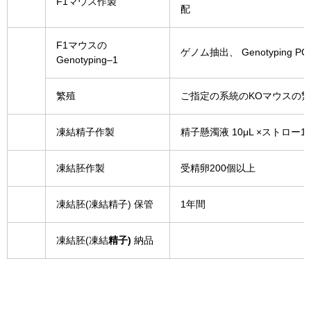
F1
マウス
作製
配
F1マウスの
ゲノム
抽出
、
Genotyping
PC
Genotyping–1
繁殖
ご
指定
の
系統
の
KO
マウス
の
繁
凍結
精子
作製
精子
懸濁液
10μL
×
ストロー
1
凍結
胚
作製
受精卵
200
個
以上
凍結
胚(
凍結
精子
)
保管
1
年
間
凍結
胚(
凍結
精子
)
納品