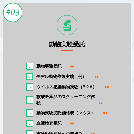
動物実験受託
動物実験受託
▸▸
モデル動物作製実績（例）
▸▸
ウイルス感染動物実験（P２A）
▸▸
核酸医薬品のスクリーニング試
験
▸▸
動物実験受託価格表（マウス）
▸▸
血液検査受託
▸▸
実験動物福祉への取組み
▸▸