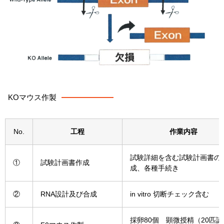
KOマウス作製
No.
工程
作業内容
試験
詳細
を
含む
試験
計画
書
の
①
試
験
計画
書
作成
成
、
各種
手続き
②
RNA
設計
及び
合成
in
vitro
切断
チェック含む
採卵80個 顕微授精（20匹誕