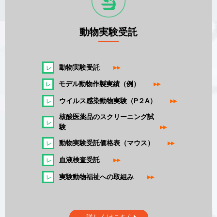
動物実験受託
動物実験受託
▸▸
モデル動物作製実績（例）
▸▸
ウイルス感染動物実験（P２A）
▸▸
核酸医薬品のスクリーニング試
験
▸▸
動物実験受託価格表（マウス）
▸▸
血液検査受託
▸▸
実験動物福祉への取組み
▸▸
詳しくはこちら