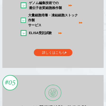
ゲノム編集技術での
▸▸
遺伝子改変細胞株作製
大量細胞培養・凍結細胞ストック
作製
▸▸
サービス
ELISA受託試験
▸▸
詳しくはこちら