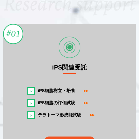
iPS関連受託
iPS細胞樹立・培養
▸▸
iPS細胞の評価試験
▸▸
テラトーマ形成能試験
▸▸