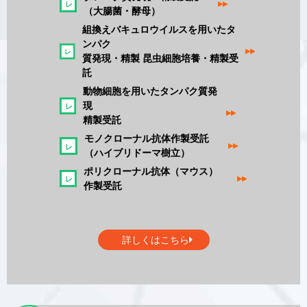
▸▸
（大腸菌・酵母）
組換えバキュロウイルスを用いたタ
ンパク
▸▸
質発現・精製 昆虫細胞培養・精製受
託
動物細胞を用いたタンパク質発
現
▸▸
精製受託
モノクローナル抗体作製受託
▸▸
（ハイブリドーマ樹立）
ポリクローナル抗体（マウス）
▸▸
作製受託
詳しくはこちら