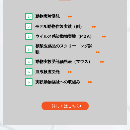
動物実験受託
▸▸
モデル動物作製実績（例）
▸▸
ウイルス感染動物実験（P２A）
▸▸
核酸医薬品のスクリーニング試
験
▸▸
動物実験受託価格表（マウス）
▸▸
血液検査受託
▸▸
実験動物福祉への取組み
▸▸
詳しくはこちら